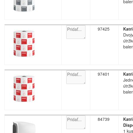
balen
97425
Katr
Dvojv
útržk
balen
97401
Katr
Jedno
útržk
balen
84739
Katr
Disp
1 kus