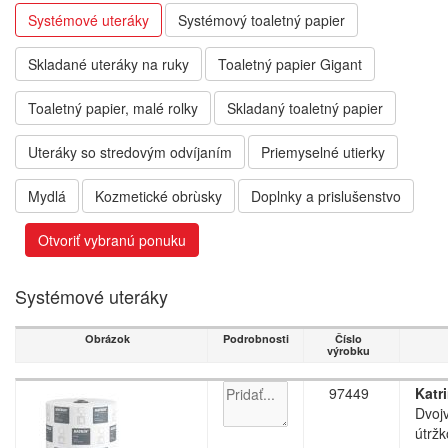
Systémové uteráky
Systémový toaletný papier
Skladané uteráky na ruky
Toaletný papier Gigant
Toaletný papier, malé rolky
Skladaný toaletný papier
Uteráky so stredovým odvíjaním
Priemyselné utierky
Mydlá
Kozmetické obrùsky
Doplnky a prislušenstvo
Otvoriť vybranú ponuku
Systémové uteráky
Obrázok
Podrobnosti
Číslo
výrobku
97449
Katr
Dvojv
útržk