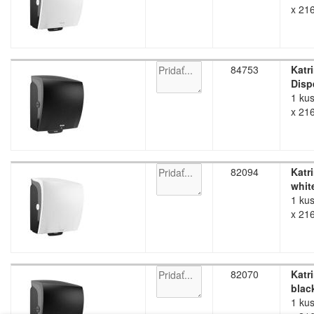
x 21
84753
Katr
Disp
1 kus
x 21
82094
Katr
whit
1 kus
x 21
82070
Katr
blac
1 kus