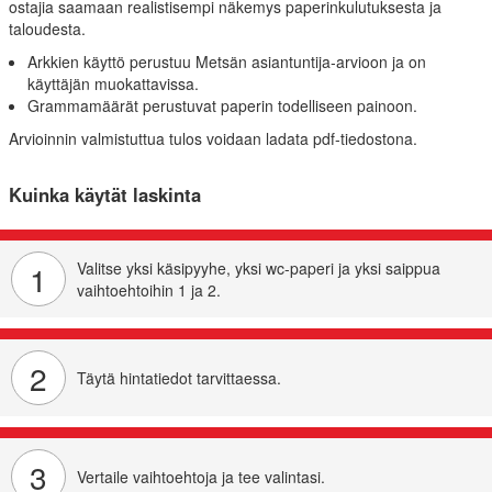
ostajia saamaan realistisempi näkemys paperinkulutuksesta ja
taloudesta.
Arkkien käyttö perustuu Metsän asiantuntija‑arvioon ja on
käyttäjän muokattavissa.
Grammamäärät perustuvat paperin todelliseen painoon.
Arvioinnin valmistuttua tulos voidaan ladata pdf‑tiedostona.
Kuinka käytät laskinta
1
Valitse yksi käsipyyhe, yksi wc-paperi ja yksi saippua
vaihtoehtoihin 1 ja 2.
2
Täytä hintatiedot tarvittaessa.
3
Vertaile vaihtoehtoja ja tee valintasi.