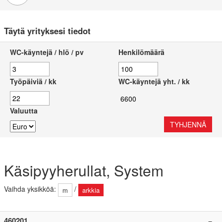
Täytä yrityksesi tiedot
WC-käyntejä / hlö / pv
Henkilömäärä
Työpäiviä / kk
WC-käyntejä yht. / kk
Valuutta
TYHJENNÄ
Käsipyyherullat, System
Vaihda yksikköä
:
/
m
arkkia
460201