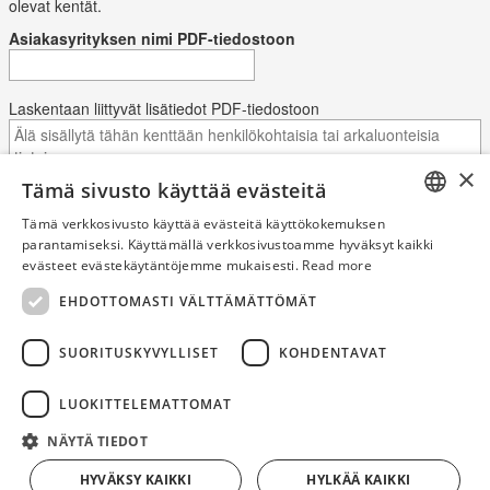
olevat kentät.
Asiakasyrityksen nimi PDF-tiedostoon
Laskentaan liittyvät lisätiedot PDF-tiedostoon
×
Tämä sivusto käyttää evästeitä
Tämä verkkosivusto käyttää evästeitä käyttökokemuksen
ENGLISH
parantamiseksi. Käyttämällä verkkosivustoamme hyväksyt kaikki
Lisää hintatiedot
evästeet evästekäytäntöjemme mukaisesti.
Read more
FINNISH
Tallenna laskelma nyt alla olevalla painikkeella ja linkki PDF-
EHDOTTOMASTI VÄLTTÄMÄTTÖMÄT
ESTONIAN
tiedostoon tulee näkyviin tähän.
LATVIAN
SUORITUSKYVYLLISET
KOHDENTAVAT
Tallenna
LITHUANIAN
LUOKITTELEMATTOMAT
POLISH
NÄYTÄ TIEDOT
SLOVAK
HYVÄKSY KAIKKI
HYLKÄÄ KAIKKI