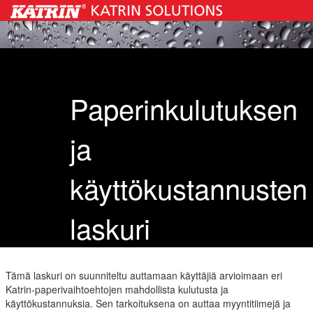
Paperinkulutuksen
ja
käyttökustannusten
laskuri
Tämä laskuri on suunniteltu auttamaan käyttäjiä arvioimaan eri
Katrin‑paperivaihtoehtojen mahdollista kulutusta ja
käyttökustannuksia. Sen tarkoituksena on auttaa myyntitiimejä ja