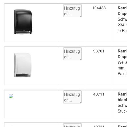
104438
Katr
Disp
Schw
234 
je Pa
93701
Katr
Disp
Weiß
mm, 1
Palet
40711
Katr
blac
Schw
Stück
40735
Katr