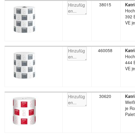
38015
Katr
Hoch
392 B
VE je
460058
Katr
Hoch
444 B
VE je
30620
Katr
Weiß,
je Ro
Palet