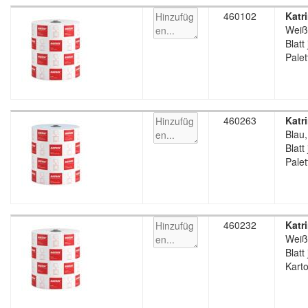
460102
Katr
Weiß
Blatt
Palet
460263
Katr
Blau,
Blatt
Palet
460232
Katr
Weiß
Blatt
Karto