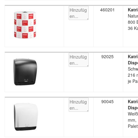
460201
Katr
Natur
800 B
36 Ka
92025
Katr
Disp
Schw
216 
je Pa
90045
Katr
Disp
Weiß
mm, 1
Palet